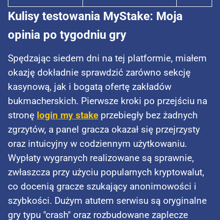
Kulisy testowania MyStake: Moja
opinia po tygodniu gry
Spędzając siedem dni na tej platformie, miałem
okazję dokładnie sprawdzić zarówno sekcję
kasynową, jak i bogatą ofertę zakładów
bukmacherskich. Pierwsze kroki po przejściu na
stronę
login my stake
przebiegły bez żadnych
zgrzytów, a panel gracza okazał się przejrzysty
oraz intuicyjny w codziennym użytkowaniu.
Wypłaty wygranych realizowane są sprawnie,
zwłaszcza przy użyciu popularnych kryptowalut,
co docenią gracze szukający anonimowości i
szybkości. Dużym atutem serwisu są oryginalne
gry typu "crash" oraz rozbudowane zaplecze