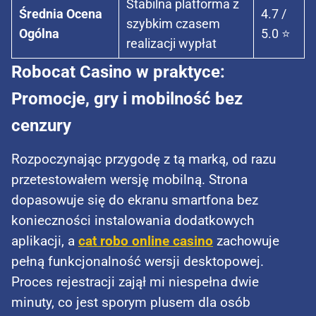
Stabilna platforma z
Średnia Ocena
4.7 /
szybkim czasem
Ogólna
5.0 ⭐
realizacji wypłat
Robocat Casino w praktyce:
Promocje, gry i mobilność bez
cenzury
Rozpoczynając przygodę z tą marką, od razu
przetestowałem wersję mobilną. Strona
dopasowuje się do ekranu smartfona bez
konieczności instalowania dodatkowych
aplikacji, a
cat robo online casino
zachowuje
pełną funkcjonalność wersji desktopowej.
Proces rejestracji zajął mi niespełna dwie
minuty, co jest sporym plusem dla osób