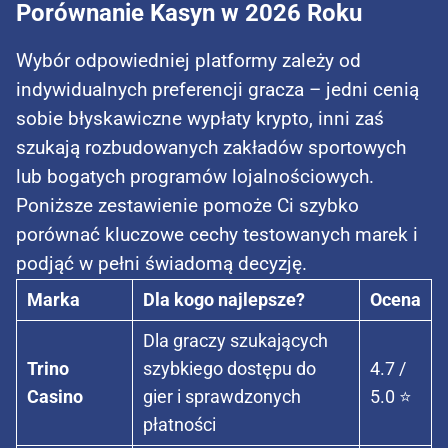
Porównanie Kasyn w 2026 Roku
Wybór odpowiedniej platformy zależy od
indywidualnych preferencji gracza – jedni cenią
sobie błyskawiczne wypłaty krypto, inni zaś
szukają rozbudowanych zakładów sportowych
lub bogatych programów lojalnościowych.
Poniższe zestawienie pomoże Ci szybko
porównać kluczowe cechy testowanych marek i
podjąć w pełni świadomą decyzję.
Marka
Dla kogo najlepsze?
Ocena
Dla graczy szukających
Trino
szybkiego dostępu do
4.7 /
Casino
gier i sprawdzonych
5.0 ⭐
płatności