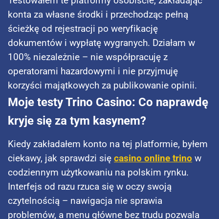
Testowałem te platformy osobiście, zakładając
konta za własne środki i przechodząc pełną
ścieżkę od rejestracji po weryfikację
dokumentów i wypłatę wygranych. Działam w
100% niezależnie – nie współpracuję z
operatorami hazardowymi i nie przyjmuję
korzyści majątkowych za publikowanie opinii.
Moje testy Trino Casino: Co naprawdę
kryje się za tym kasynem?
Kiedy zakładałem konto na tej platformie, byłem
ciekawy, jak sprawdzi się
casino online trino
w
codziennym użytkowaniu na polskim rynku.
Interfejs od razu rzuca się w oczy swoją
czytelnością – nawigacja nie sprawia
problemów, a menu główne bez trudu pozwala