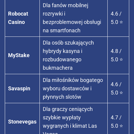
Dla fanów mobilnej
Robocat
rozrywki i
4.6 /
Casino
bezproblemowej obsługi
5.0 ⭐
na smartfonach
Dla osób szukających
hybrydy kasyna i
4.8 /
MyStake
rozbudowanego
5.0 ⭐
bukmachera
Dla miłośników bogatego
4.6 /
Savaspin
wyboru dostawców i
5.0 ⭐
płynnych slotów
Dla graczy ceniących
szybkie wypłaty
4.7 /
Stonevegas
wygranych i klimat Las
5.0 ⭐