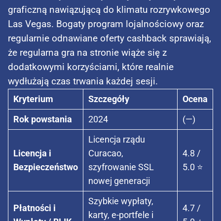
graficzną nawiązującą do klimatu rozrywkowego
Las Vegas. Bogaty program lojalnościowy oraz
regularnie odnawiane oferty cashback sprawiają,
że regularna gra na stronie wiąże się z
dodatkowymi korzyściami, które realnie
wydłużają czas trwania każdej sesji.
Kryterium
Szczegóły
Ocena
Rok powstania
2024
(—)
Licencja rządu
Licencja i
Curacao,
4.8 /
Bezpieczeństwo
szyfrowanie SSL
5.0 ⭐
nowej generacji
Szybkie wypłaty,
Płatności i
4.7 /
karty, e-portfele i