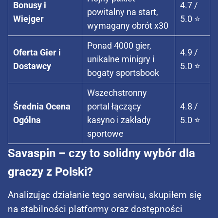
Bonusy i
4.7 /
powitalny na start,
Wiejger
5.0 ⭐
wymagany obrót x30
Ponad 4000 gier,
Oferta Gier i
4.9 /
unikalne minigry i
Dostawcy
5.0 ⭐
bogaty sportsbook
Wszechstronny
Średnia Ocena
portal łączący
4.8 /
Ogólna
kasyno i zakłady
5.0 ⭐
sportowe
Savaspin – czy to solidny wybór dla
graczy z Polski?
Analizując działanie tego serwisu, skupiłem się
na stabilności platformy oraz dostępności