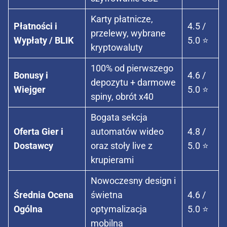
Karty płatnicze,
Płatności i
4.5 /
przelewy, wybrane
Wypłaty / BLIK
5.0 ⭐
kryptowaluty
100% od pierwszego
Bonusy i
4.6 /
depozytu + darmowe
Wiejger
5.0 ⭐
spiny, obrót x40
Bogata sekcja
Oferta Gier i
automatów wideo
4.8 /
Dostawcy
oraz stoły live z
5.0 ⭐
krupierami
Nowoczesny design i
Średnia Ocena
świetna
4.6 /
Ogólna
optymalizacja
5.0 ⭐
mobilna